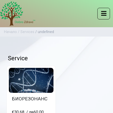
Начало
/ Services
/ undefined
Service
БИОРЕЗОНАНС
€30.68
/ лв60.00