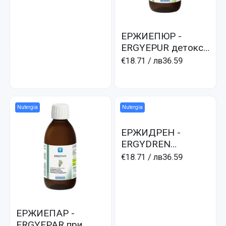
безсъние, стрес
ЕРЖИЕПЮР -
ERGYEPUR детокс
ч.дроб и бъбреци с
€18.71
/ лв36.59
бял трън
Nutergia
Nutergia
ЕРЖИДРЕН -
ERGYDREN
дрениране,
€18.71
/ лв36.59
антицелулитно,
отслабващо
ЕРЖИЕПАР -
ERGYEPAR при