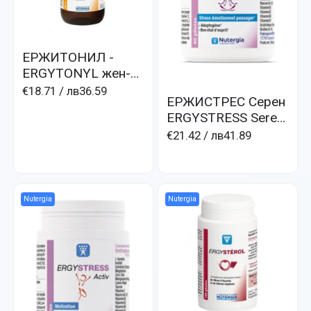
ЕРЖИТОНИЛ -
ERGYTONYL жен-
шен бял, черен и
€18.71
/ лв36.59
ЕРЖИСТРЕС Серен
мате за тонус и
ERGYSTRESS Seren
мунитет
стрес, безсъние,
€21.42
/ лв41.89
нервност, рано
събуждане
Nutergia
Nutergia