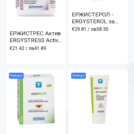
ЕРЖИСТЕРОЛ -
ERGYSTEROL за
холестерол в
€29.81
/ лв58.30
ЕРЖИСТРЕС Актив
норма
ERGYSTRESS Activ
стрес, безсъние,
€21.42
/ лв41.89
демотивация,
трудно заспиване
Nutergia
Nutergia