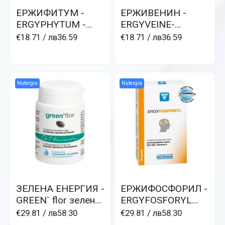
ЕРЖИФИТУМ -
ЕРЖИВЕНИН -
ERGYPHYTUM -
ERGYVEINE-
Дяволски нокът,
Конски кестен и
€18.71
/ лв36.59
€18.71
/ лв36.59
ставни болки 250
червени лозови
мл
листа 250 мл за
тежки крака
Nutergia
Nutergia
ЗЕЛЕНА ЕНЕРГИЯ -
ЕРЖИФОСФОРИЛ -
GREEN` flor зелени
ERGYFOSFORYL
водорасли,
памет,
€29.81
/ лв58.30
€29.81
/ лв58.30
спирулина,
концентрация,