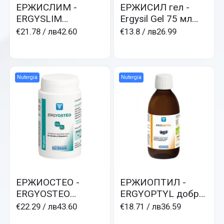
ЕРЖИСЛИМ -
ЕРЖИСИЛ гел -
ERGYSLIM
Ergysil Gel 75 мл
редукция на
гел органичен
€21.78
/ лв42.60
€13.8
/ лв26.99
теглото
силиций и коприва
Nutergia
Nutergia
ЕРЖИОСТЕО -
ЕРЖИОПТИЛ -
ERGYOSTEO
ERGYOPTYL добро
морски Са и
зрение и
€22.29
/ лв43.60
€18.71
/ лв36.59
слънчев Д3
конгитивност с