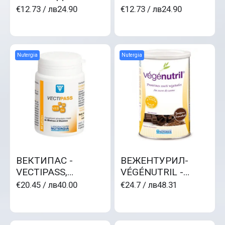
ERGYKID Vitamina
€12.73
/ лв24.90
€12.73
/ лв24.90
за деца 11
витамина и 11
минерала
Nutergia
Nutergia
ВЕКТИПАС -
ВЕЖЕНТУРИЛ-
VECTIPASS,
VÉGÉNUTRIL -
В1,2,3,5,6,9,12,17 и
натурални
€20.45
/ лв40.00
€24.7
/ лв48.31
микроелементи
протеини, с
различни вкусове и
аромати