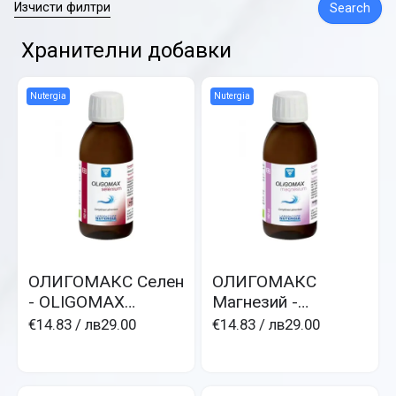
Изчисти филтри
Search
Хранителни добавки
Nutergia
Nutergia
ОЛИГОМАКС Селен
ОЛИГОМАКС
- OLIGOMAX
Магнезий -
Sélénum-течен
OLIGOMAX
€14.83
/ лв29.00
€14.83
/ лв29.00
селен
Magnesium