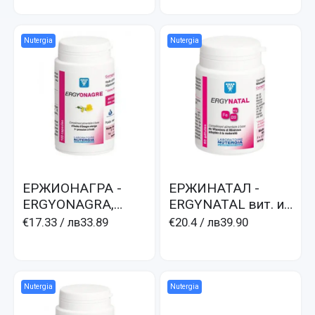
гинко билоба
Nutergia
Nutergia
ЕРЖИОНАГРА -
ЕРЖИНАТАЛ -
ERGYONAGRA,
ERGYNATAL вит. и
масло от вечерна
микроел. за
€17.33
/ лв33.89
€20.4
/ лв39.90
иглика, ПМС,
бременни
женско масло
натурални
Nutergia
Nutergia