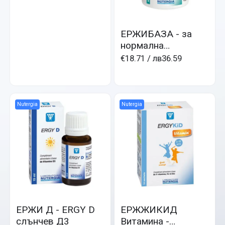
ЕРЖИБАЗА - за
нормална
киселинност
€18.71
/ лв36.59
Nutergia
Nutergia
ЕРЖИ Д - ERGY D
ЕРЖЖИКИД
слънчев Д3
Витамина -