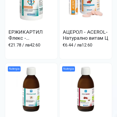
ЕРЖИКАРТИЛ
АЦЕРОЛ - ACEROL-
Флекс -
Натурално витам Ц
ERGYCARTIL Flex
€21.78
/ лв42.60
€6.44
/ лв12.60
гъвкави стави
Nutergia
Nutergia