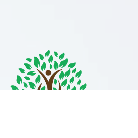
БИОЦЕБЕ -
BIOCEBE
€14.83
/ лв29.00
Козметични продукти и хранителни добавки