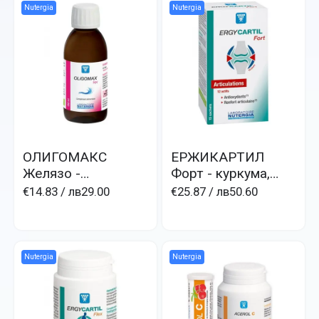
Nutergia
Nutergia
ОЛИГОМАКС
ЕРЖИКАРТИЛ
Желязо -
Форт - куркума,
OLIGOMAX Fer
колаген и
€14.83
/ лв29.00
€25.87
/ лв50.60
течно желязо
хиалуронова к-на
Nutergia
Nutergia