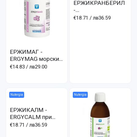
ЕРЖИКРАНБЕРИЛ
-
ERGYCRANBERRYL
€18.71
/ лв36.59
при бъбречни
проблеми, парене,
често уриниране
ЕРЖИМАГ -
ERGYMAG морски
Mg и витамини В
€14.83
/ лв29.00
Nutergia
Nutergia
ЕРЖИКАЛМ -
ERGYCALM при
нервност,
€18.71
/ лв36.59
сърцебиене,