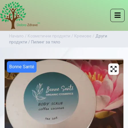
Начало /
Kозметични продукти /
Кремове /
Други
продукти /
Пилинг за тяло
Bonne Santé