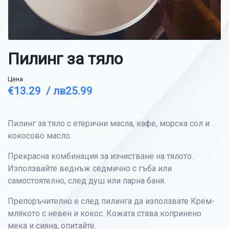
Пилинг за тяло
Цена
€13.29 /
лв25.99
Пилинг за тяло с етерични масла, кафе, морска сол и
кокосово масло.
Прекрасна комбинация за изчистване на тялото.
Използвайте веднъж седмично с гъба или
самостоятелно, след душ или парна баня.
Препоръчително е след пилинга да използвате Крем-
млякото с невен и кокос. Кожата става копринено
мека и сияна, опитайте.