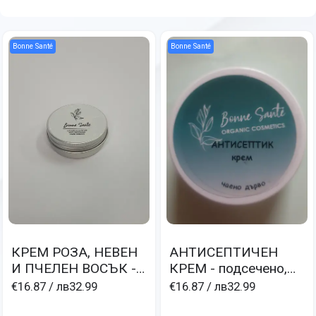
Bonne Santé
Bonne Santé
КРЕМ РОЗА, НЕВЕН
АНТИСЕПТИЧЕН
И ПЧЕЛЕН ВОСЪК -
КРЕМ - подсечено,
изгаряне, белези,
гъбички, мокри
€16.87
/ лв32.99
€16.87
/ лв32.99
капиляри, разширени
екземи