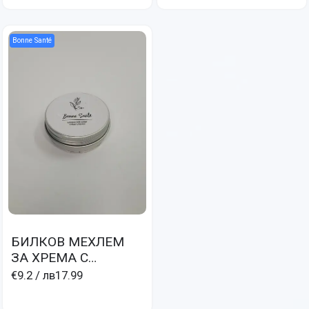
вени, хемороиди
Bonne Santé
БИЛКОВ МЕХЛЕМ
ЗА ХРЕМА С
МЕНТОВО МАСЛО И
€9.2
/ лв17.99
ЛАВАНДУЛА- CRÉM
AVEC MENTHAE ET