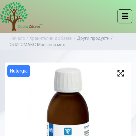
Начало /
Хранителни добавки /
Други продукти /
ОЛИГОМАКС Манган и мед
Nutergia