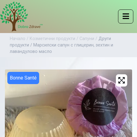
Начало /
Kозметични продукти /
Сапуни /
Други
продукти /
Марсилски сапун с глицерин, зехтин и
лавандулово масло
Bonne Santé