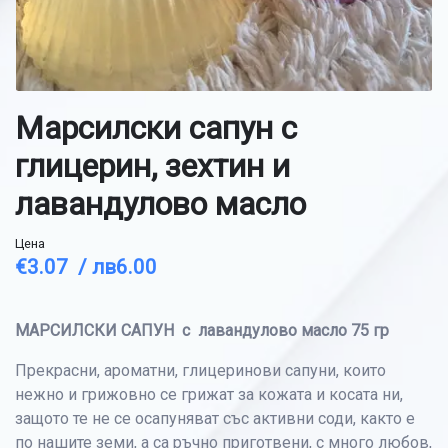
Марсилски сапун с
глицерин, зехтин и
лавандулово масло
Цена
€3.07 /
лв6.00
МАРСИЛСКИ САПУН с лавандулово масло 75 гр
Прекрасни, ароматни, глицеринови сапуни, които
нежно и грижовно се грижат за кожата и косата ни,
защото те не се осапуняват със активни соди, както е
по нашите земи, а са ръчно приготвени, с много любов,