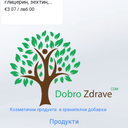
глицерин, зехтин,
ментово и
€3.07
/ лв6.00
лавандулово масло
Козметични продукти и хранителни добавки
Продукти