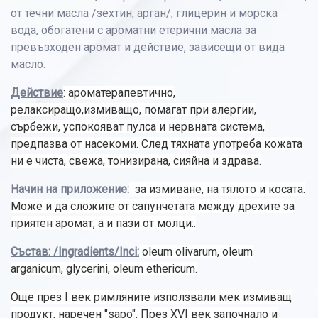
от течни масла /зехтин, арган/, глицерин и морска
вода, обогатени с ароматни етерични масла за
превъзходен аромат и действие, зависещи от вида
масло.
Действие
: ароматерапевтично,
релаксиращо,измиващо, помагат при алергии,
сърбежи, успокояват пулса и нервната система,
предпазва от насекоми. След тяхната употреба кожата
ни е чиста, свежа, тонизирана, сияйна и здрава.
Начин на приложение:
за измиване, на тялото и косата.
Може и да сложите от сапунчетата между дрехите за
приятен аромат, а и пази от молци:.
Състав: /Ingradients/Inci:
oleum olivarum, oleum
arganicum, glycerini, oleum ethericum.
Още през I век римляните използвали мек измиващ
продукт, наречен "sapo". През XVI век започнало и