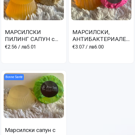
МАРСИЛСКИ
МАРСИЛСКИ,
ПИЛИНГ САПУН с
АНТИБАКТЕРИАЛЕН
кафе, шоколад,
САПУН с
€2.56
/ лв5.01
€3.07
/ лв6.00
зехтин, глицерин
карамфилово масло,
зехтин и глицерин
Bonne Santé
Марсилски сапун с