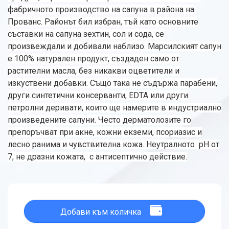
фабричното производство на сапуна в района на
Прованс. Районът бил избран, тъй като основните
съставки на сапуна зехтин, сол и сода, се
произвеждали и добивали наблизо. Марсилският сапун
е 100% натурален продукт, създаден само от
растителни масла, без никакви оцветители и
изкуствени добавки. Също така не съдържа парабени,
други синтетични консерванти, EDTA или други
петролни деривати, които ще намерите в индустриално
произведените сапуни. Често дерматолозите го
препоръчват при акне, кожни екземи, псориазис и
лесно ранима и чувствителна кожа. Неутралното pH от
7, не дразни кожата, с антисептично действие.
Добави към количка