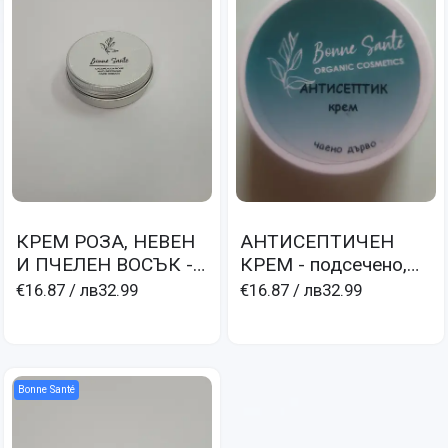
КРЕМ РОЗА, НЕВЕН
АНТИСЕПТИЧЕН
И ПЧЕЛЕН ВОСЪК -
КРЕМ - подсечено,
изгаряне, белези,
гъбички, мокри
€16.87
/ лв32.99
€16.87
/ лв32.99
капиляри, разширени
екземи
вени, хемороиди
Bonne Santé