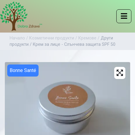
Начало /
Kозметични продукти /
Кремове /
Други
продукти /
Крем за лице - Слънчева защита SPF 50
Bonne Santé