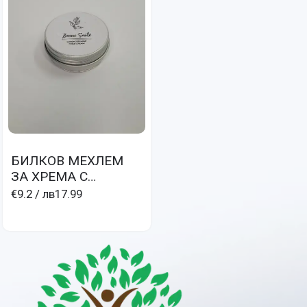
БИЛКОВ МЕХЛЕМ
ЗА ХРЕМА С
МЕНТОВО МАСЛО И
€9.2
/ лв17.99
ЛАВАНДУЛА- CRÉM
AVEC MENTHAE ET
LAVANDULAE