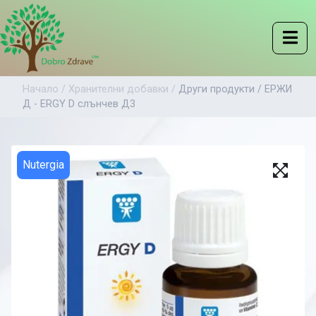
Начало /
Хранителни добавки /
Други продукти /
ЕРЖИ
Д - ERGY D слънчев Д3
Nutergia