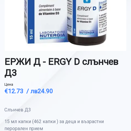
ЕРЖИ Д - ERGY D слънчев
Д3
Цена
€12.73 /
лв24.90
Слънчев Д3
15 мл капки (462 капки ) за деца и възрастни
перорален прием