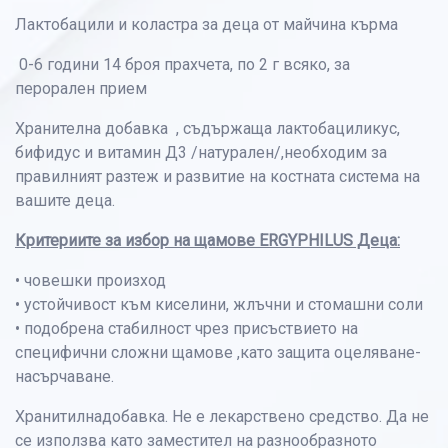
Лактобацили и коластра за деца от майчина кърма
0-6 години 14 броя прахчета, по 2 г всяко, за
перорален прием
Хранителна добавка , съдържаща лактобациликус,
бифидус и витамин Д3 /натурален/,необходим за
правилният разтеж и развитие на костната система на
вашите деца.
Критериите за избор на щамове ERGYPHILUS Деца:
• човешки произход
• устойчивост към киселини, жлъчни и стомашни соли
• подобрена стабилност чрез присъствието на
специфични сложни щамове ,като защита оцеляване-
насърчаване.
Хранитилнадобавка. Не е лекарствено средство. Да не
се използва като заместител на разнообразното