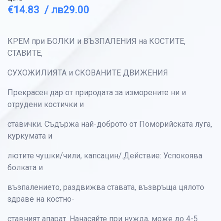
€14.83 /
лв29.00
КРЕМ при БОЛКИ и ВЪЗПАЛЕНИЯ на КОСТИТЕ,
СТАВИТЕ,
СУХОЖИЛИЯТА и СКОВАНИТЕ ДВИЖЕНИЯ
Прекрасен дар от природата за изморените ни и
отрудени костички и
ставички. Съдържа най-доброто от Поморийската луга,
куркумата и
лютите чушки/чили, капсацин/.Действие: Успокоява
болката и
възпалението, раздвижва ставата, възвръща цялото
здраве на костно-
ставният апарат. Нанасяйте при нужда, може до 4-5