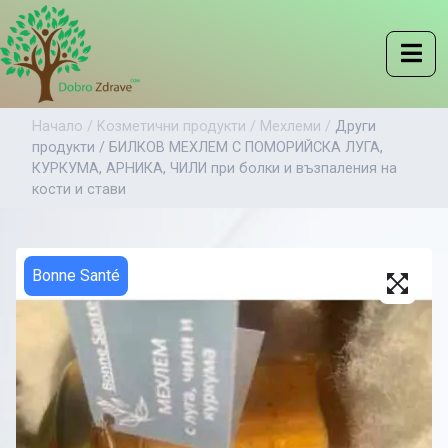
Начало /
Kозметични продукти /
Мехлеми /
Други
продукти /
БИЛКОВ МЕХЛЕМ С ПОМОРИЙСКА ЛУГА,
КУРКУМА, АРНИКА, ЧИЛИ при болки и възпаления на
кости и стави
Bonne Santé