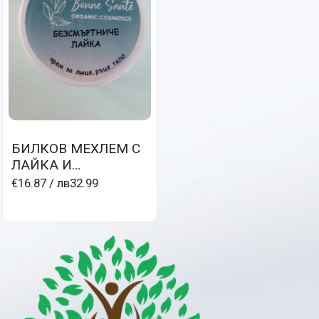
БИЛКОВ МЕХЛЕМ С
ЛАЙКА И
БЕЗСМЪРТНИЧЕ при
€16.87
/ лв32.99
невродермити и
псориазис