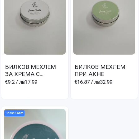
БИЛКОВ МЕХЛЕМ
БИЛКОВ МЕХЛЕМ
ЗА ХРЕМА С
ПРИ АКНЕ
МЕНТОВО МАСЛО И
€9.2
/ лв17.99
€16.87
/ лв32.99
ЛАВАНДУЛА- CRÉM
AVEC MENTHAE ET
LAVANDULAE
Bonne Santé