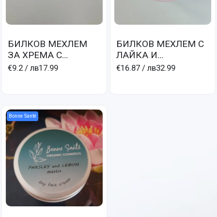
БИЛКОВ МЕХЛЕМ
БИЛКОВ МЕХЛЕМ С
ЗА ХРЕМА С
ЛАЙКА И
МЕНТОВО МАСЛО И
БЕЗСМЪРТНИЧЕ при
€9.2
/ лв17.99
€16.87
/ лв32.99
ЛАВАНДУЛА- CRÉM
невродермити и
AVEC MENTHAE ET
псориазис
LAVANDULAE
Bonne Santé