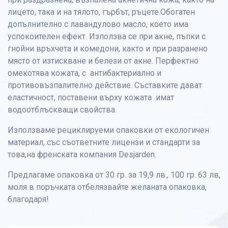
лицето, така и на тялото, гърбът, ръцете.Обогатен
допълнително с лавандулово масло, което има
успокоителен ефект. Използва се при акне, пъпки с
гнойни връхчета и комедони, както и при разранено
място от изтискване и белези от акне. Перфектно
омекотява кожата, с антибактериално и
противовъзпалително действие. Съставките дават
еластичност, поставени върху кожата имат
водоотблъскващи свойства.
Използваме рециклируеми опаковки от екологичен
материал, със съответните лицензи и стандарти за
това,на френската компания Desjarden.
Предлагаме опаковка от 30 гр. за 19,9 лв., 100 гр. 63 лв,
моля в поръчката отбелязвайте желаната опаковка,
благодаря!