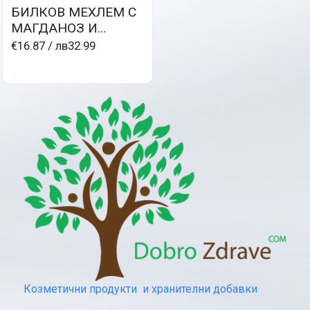
БИЛКОВ МЕХЛЕМ С
МАГДАНОЗ И
ЛИМОН при
€16.87
/ лв32.99
пигментни петна и
тъмни кръгове под
очите
Козметични продукти и хранителни добавки