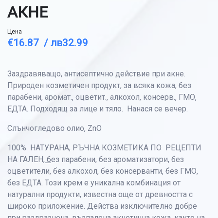
АКНЕ
Цена
€16.87 /
лв32.99
Заздравяващо, антисептично действие при акне.
Природен козметичен продукт, за всяка кожа, без
парабени, аромат., оцветит., алкохол, консерв., ГМО,
ЕДТА. Подходящ за лице и тяло. Нанася се вечер.
Слънчогледово олио, ZnO
100% НАТУРАНА, РЪЧНА КОЗМЕТИКА ПО РЕЦЕПТИ
НА ГАЛЕН
, б
ез парабени, без ароматизатори, без
оцветители, без алкохол, без консерванти, без ГМО,
без ЕДТА. Този крем е уникална комбинация от
натурални продукти, известна още от древността с
широко приложение. Действа изключително добре
при раздразнена, възпалена акнетична кожа, както на